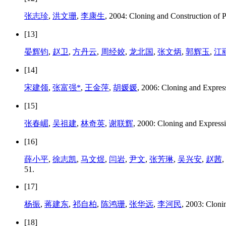
张志珍
,
洪文珊
,
李康生
, 2004: Cloning and Construction of P
[13]
晏辉钧
,
赵卫
,
方丹云
,
周经姣
,
龙北国
,
张文炳
,
郭辉玉
,
江
[14]
宋建领
,
张富强*
,
王金萍
,
胡媛媛
, 2006: Cloning and Expres
[15]
张春嵋
,
吴祖建
,
林奇英
,
谢联辉
, 2000: Cloning and Expressi
[16]
薛小平
,
徐志凯
,
马文煜
,
闫岩
,
尹文
,
张芳琳
,
吴兴安
,
赵茜
,
51.
[17]
杨振
,
蒋建东
,
祁自柏
,
陈鸿珊
,
张华远
,
李河民
, 2003: Clon
[18]