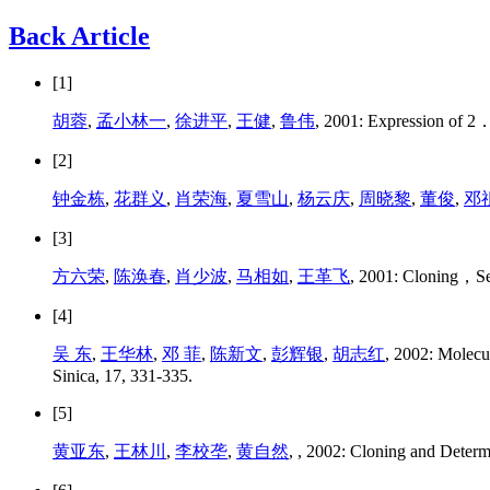
Back Article
[1]
胡蓉
,
孟小林一
,
徐进平
,
王健
,
鲁伟
, 2001: Expression of 2
[2]
钟金栋
,
花群义
,
肖荣海
,
夏雪山
,
杨云庆
,
周晓黎
,
董俊
,
邓
[3]
方六荣
,
陈涣春
,
肖少波
,
马相如
,
王革飞
, 2001: Cloning，Seq
[4]
吴 东
,
王华林
,
邓 菲
,
陈新文
,
彭辉银
,
胡志红
, 2002: Molecu
Sinica, 17, 331-335.
[5]
黄亚东
,
王林川
,
李校垄
,
黄自然
,
, 2002: Cloning and Determ