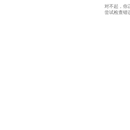
对不起，你
尝试检查错