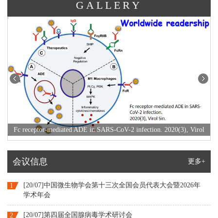
GALLERY
Fc receptor-mediated ADE in SARS-CoV-2 infection. 2020(3), Virol
Ea
Sin.
会议信息
更多+
[20/07]中国微生物学会第十三次全国会员代表大会暨2026年
1
学术年会
[20/07]第四届全国腺病毒学术研讨会
2