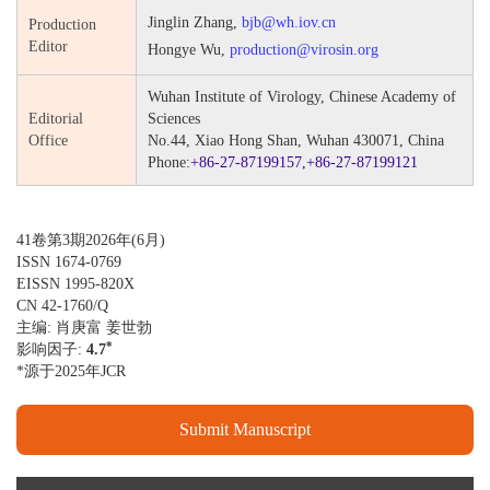
Jinglin Zhang,
bjb@wh.iov.cn
Production
Editor
Hongye Wu
,
production@virosin.org
Wuhan Institute of Virology, Chinese Academy of
Editorial
Sciences
Office
No.44, Xiao Hong Shan, Wuhan 430071, China
Phone:
+86-27-87199157,+86-27-87199121
41卷第3期2026年(6月)
ISSN 1674-0769
EISSN 1995-820X
CN 42-1760/Q
主编: 肖庚富 姜世勃
*
影响因子:
4.7
*源于2025年JCR
Submit Manuscript