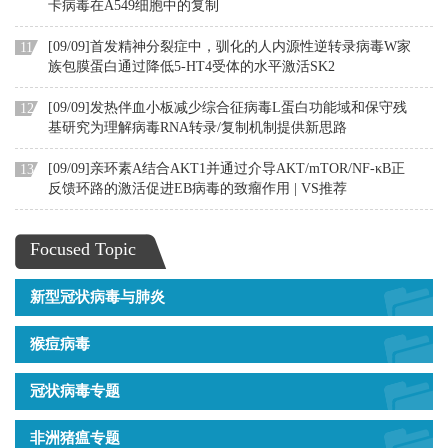
卡病毒在A549细胞中的复制
[09/09]首发精神分裂症中，驯化的人内源性逆转录病毒W家
11
族包膜蛋白通过降低5-HT4受体的水平激活SK2
[09/09]发热伴血小板减少综合征病毒L蛋白功能域和保守残
12
基研究为理解病毒RNA转录/复制机制提供新思路
[09/09]亲环素A结合AKT1并通过介导AKT/mTOR/NF-κB正
13
反馈环路的激活促进EB病毒的致瘤作用 | VS推荐
Focused Topic
新型冠状病毒与肺炎
猴痘病毒
冠状病毒专题
非洲猪瘟专题