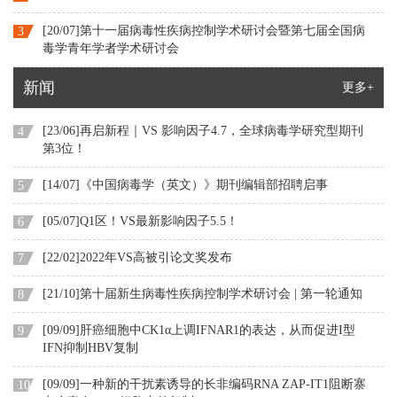
[20/07]第十一届病毒性疾病控制学术研讨会暨第七届全国病
3
毒学青年学者学术研讨会
新闻
更多+
[23/06]再启新程｜VS 影响因子4.7，全球病毒学研究型期刊
4
第3位！
[14/07]《中国病毒学（英文）》期刊编辑部招聘启事
5
[05/07]Q1区！VS最新影响因子5.5！
6
[22/02]2022年VS高被引论文奖发布
7
[21/10]第十届新生病毒性疾病控制学术研讨会 | 第一轮通知
8
[09/09]肝癌细胞中CK1α上调IFNAR1的表达，从而促进I型
9
IFN抑制HBV复制
[09/09]一种新的干扰素诱导的长非编码RNA ZAP-IT1阻断寨
10