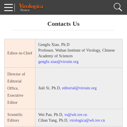
Contacts Us
Gengfu Xiao, Ph.D
Professor, Wuhan Institute of Virology, Chinese
Editor-in-Chief
Academy of Sciences
gengfu.xiao@virosin.org
Director of
Editorial
Jiali Si, Ph.D,
editorial@virosin.org
Office,
Executive
Editor
Scientific
Wei Pan,
Ph.D,
vs@wh.iov.cn
Editors
Cihan Yang,
Ph.D,
virologica@wh.iov.cn