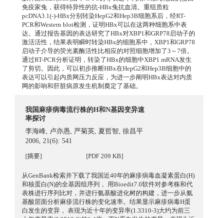
免疫家兔，获得特异性的抗-HBx兔抗血清。重组质粒
pcDNA3.1(-)-HBx分别转染HepG2和Hep3B细胞系后，经RT-
PCR和Western blot检测，证明HBx可以在这两种细胞系中表
达。通过报告基因的表达研究了HBx对XBP1和GRP78启动子的
激活活性，结果表明瞬时转染HBx的细胞系中，XBP1和GRP78
启动子介导的荧光素酶活性比相应的对照细胞增加了3～7倍。
通过RT-PCR分析证明，转染了HBx的细胞中XBP1 mRNA发生
了剪切。因此，可以初步推断HBx在HepG2和Hep3B细胞中的
表达可以引起内质网压力反应，为进一步阐明HBx表达对内质
网的影响和肝脏病原发生机制奠定了基础。
我国麻疹病毒流行株的H和N基因变异速
率探讨
李海峰
,
卢亦愚
,
严菊英
,
夏哲智
,
徐昌平
2006, 21(6): 541
[摘要]
[PDF 209 KB]
从GenBank检索并下载了我国近40年的麻疹病毒血凝素蛋白(H)
和核蛋白(N)的全基因组序列， 用Bioedit7.0软件对参考株和代
表株进行序列比对，并进行氨基酸进化树的构建，进一步从氨
基酸层面分析麻疹流行株的变化速率。结果显示麻疹病毒H蛋
白发生的变异， 表现为近十年的变异率(1.3310-3)大约为前三