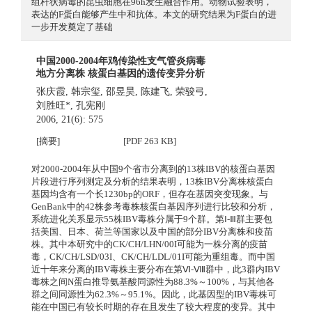
组杆状病毒的昆虫细胞在96h发生融合作用。动物试验表明，
表达的F蛋白能够产生中和抗体。本文的研究结果为F蛋白的进
一步开发奠定了基础
中国2000-2004年鸡传染性支气管炎病毒
地方分离株 核蛋白基因的遗传变异分析
张庆霞
,
韩宗玺
,
邵昱昊
,
陈建飞
,
荣骏弓
,
刘胜旺*
,
孔宪刚
2006, 21(6): 575
[摘要]
[PDF 263 KB]
对2000-2004年从中国9个省市分离到的13株IBV的核蛋白基因
片段进行序列测定及分析的结果表明，13株IBV分离株核蛋白
基因均含有一个长1230bp的ORF，但存在基因突变现象。与
GenBank中的42株参考毒株核蛋白基因序列进行比较和分析，
系统进化关系显示55株IBV毒株分属于9个群。第Ⅰ-Ⅲ群主要包
括美国、日本、荷兰等国家以及中国的部分IBV分离株和疫苗
株。其中本研究中的CK/CH/LHN/00I可能为一株分离的疫苗
毒，CK/CH/LSD/03I、CK/CH/LDL/01I可能为重组毒。而中国
近十年来分离的IBV毒株主要分布在第Ⅵ-Ⅷ群中，此3群内IBV
毒株之间N蛋白推导氨基酸同源性为88.3%～100%，与其他各
群之间同源性为62.3%～95.1%。因此，此基因型的IBV毒株可
能在中国已有较长时期的存在且发生了较大程度的变异。其中