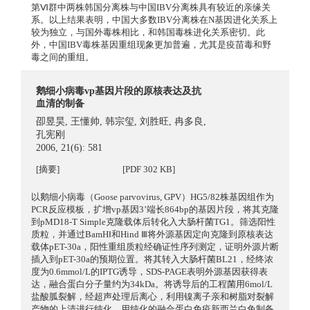
第Ⅵ群中两株韩国分离株与中国IBV分离株具有较近的亲缘关
系。以上结果表明，中国大多数IBV分离株在N基因进化关系上
较为独立，与国外毒株相比，和韩国毒株进化关系密切。此
外，中国IBV毒株基因重组现象更加普遍，尤其是疫苗毒和野
毒之间的重组。
鹅细小病毒vp基因片段的原核表达及抗
血清的制备
卲昱昊
,
王懂帅
,
韩宗玺
,
刘胜旺
,
冉多良
,
孔宪刚
2006, 21(6): 581
[摘要]
[PDF 302 KB]
以鹅细小病毒（Goose parvovirus, GPV）HG5/82株基因组作为
PCR反应模板，扩增vp基因3’端长864bp的基因片段，将其克隆
到pMD18-T Simple克隆载体后转化入大肠杆菌TG1。筛选阳性
质粒，并通过BamHⅠ和Hind Ⅲ将外源基因定向克隆到原核表达
载体pET-30a，阳性重组质粒经确证性序列测定，证明外源片断
插入到pET-30a的预期位置。将其转入大肠杆菌BL21，经终浓
度为0.6mmol/L的IPTG诱导，SDS-PAGE表明外源基因获得表
达，融合蛋白分子量约为34kDa。将诱导后的工程菌用6mol/L
盐酸胍裂解，经超声处理后离心，利用镍离子亲和树脂对裂解
产物的上清进行纯化。用纯化的融合蛋白免疫新西兰白兔制备