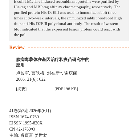
E.coli TB1. The induced recombinant proteins were purified by
His-tag and MBP-tag affinity chromatography, respectively. The
purified protein His-D2EIII was used to immunize rabbit three
times at two-week intervals, the immunized rabbit produced high
titer anti-His-D2EIII polyclonal antibody. The result of western
blot indicated that the expressed fusion protein could react with
the pol...
Review
腺病毒载体在基因治疗和疫苗研究中的
应用
卢曾军
,
曹轶梅
,
刘在新*
,
谢庆阁
2006, 21(6): 622
[摘要]
[PDF 198 KB]
41卷第3期2026年(6月)
ISSN 1674-0769
EISSN 1995-820X
CN 42-1760/Q
主编: 肖庚富 姜世勃