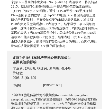
个抗Dicer基因的小发夹样RNA（shRNA）表达载体，将其转染
2215、结肠癌TC细胞和基因组中整合有绿色荧光蛋白基因
（GFP）的HepG2 A9细胞，通过RT-PCR评价RNA干扰抑制
Dicer基因表达的效率；当HepG2 A9细胞Dicer基因表达被上述
RNA干扰抑制时，再转染抗GFP的shRNA表达载体，通过RT-
PCR和荧光显微镜观察GFP表达水平。结果显示，在不同细胞
系中，这两个抗Dicer基因shRNA表达载体，均能明显抑制Dicer
基因的表达；当Dicer基因受抑时，后续转染抗GFP的shRNA表
达载体不能有效抑制GFP的表达。结果表明，抗Dicer基因
shRNA表达载体，能够明显抑制Dicer基因的表达；shRNA表达
载体的功能发挥需要Dicer酶的直接参与。
多肽PrP106-126对培养神经细胞朊蛋白
基因表达的影响
宁章勇
,
赵德明
,
杨建民
,
周向梅
,
孔小明
,
尹晓敏
2006, 21(6): 609
[摘要]
[PDF 620 KB]
：神经细胞是传染性海绵状脑病(transmissible spongiform
encephalopathies, TSEs)的重要靶细胞，PrP106-126是研究TSEs
致病机理的理想工具，对PrP106-126作用的培养神经细胞模型
进行研究，有利于了解朊蛋白的功能和探讨TSEs的分子致病机