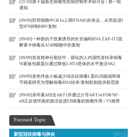
[21/10]第十届新生病毒性疾病控制学术研讨会 | 第一轮
8
通知
[09/09]肝癌细胞中CK1α上调IFNAR1的表达，从而促进I
9
型IFN抑制HBV复制
[09/09]一种新的干扰素诱导的长非编码RNA ZAP-IT1阻
10
断寨卡病毒在A549细胞中的复制
[09/09]首发精神分裂症中，驯化的人内源性逆转录病毒
11
W家族包膜蛋白通过降低5-HT4受体的水平激活SK2
[09/09]发热伴血小板减少综合征病毒L蛋白功能域和保
12
守残基研究为理解病毒RNA转录/复制机制提供新思路
[09/09]亲环素A结合AKT1并通过介导AKT/mTOR/NF-
13
κB正反馈环路的激活促进EB病毒的致瘤作用 | VS推荐
Focused Topic
新型冠状病毒与肺炎