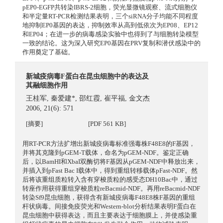
pEP0-EGFP共转染IBRS-2细胞，荧光显微镜观察、流式细胞仪
和半定量RT-PCR检测结果表明，三个siRNA分子均能不同程度
地抑制EP0基因的表达，抑制效率从高到低依次为EP08、EP12
和EP04；在进一步的病毒感染实验中也得到了与细胞转染模型
一致的结论。这为深入研究EP0基因在PRV复制和潜伏感染中的
作用奠定了基础。
新城疫病毒F蛋白在昆虫细胞中的表达及
其融细胞作用
王桂军
,
秦爱建*
,
邵红霞
,
崔平福
,
金文杰
2006, 21(6): 571
[摘要]
[PDF 561 KB]
用RT-PCR方法扩增出新城疫病毒标准强毒株F48E8的F基因，
并将其克隆到pGEM-T载体，命名为pGEM-NDF。鉴定正确
后，以BamHI和XbaI双酶切将F基因从pGEM-NDF中释放出来，
并插入到pFast Bac I载体中，得到重组转移载体pFast-NDF。然
后将该重组质粒转入含有穿梭质粒的感受态DH10Bac中，通过
转座作用获得重组穿梭质粒reBacmid-NDF。再用reBacmid-NDF
转染Sf9昆虫细胞，获得含有新城疫病毒F48E8株F基因的重组
杆状病毒。间接免疫荧光和Western-blot分析结果表明F蛋白在
昆虫细胞中获得表达，而且主要表达于细胞膜上，并使感染重