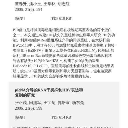
董春升
,
潘小玉
,
王华林
,
胡志红
2006, 21(6): 594
[摘要]
[PDF 618 KB]
P10蛋白是杆状病毒感染细胞后在极晚期高度表达的两个蛋白
之一。本文通过构建p10 缺失的重组棉铃虫病毒来研究P10的功
能。利用λ噬菌体Red重组系统介导的同源重组，在大肠杆菌
BW25113中，用含有40bp同源臂的氯霉素抗性基因替换了棉铃
虫病毒（HaSNPV）细菌人工染色体HaBacHZ8上的p10基因, 然
后利用Bac-to-Bac系统把多角体基因和绿色荧光蛋白基因转移
到含有缺失p10的HaBacHZ8上, 构建了p10缺失的重组
HaBacΔp10- PH-eGFP。重组病毒的生长曲线和生物测定结果表
明，缺失p10基因对病毒复制和毒力无显著影响，但电镜观察
结果显示，P10的缺失会影响多角体囊膜的包装。
pRNA介导的RNA干扰抑制HBV表达和
复制的研究
张正茂
,
田拥军
,
王宝菊
,
郭培宣
,
杨东亮
2006, 21(6): 599
[摘要]
[PDF 614 KB]