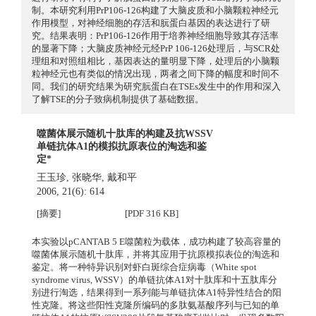
制。本研究利用PrP106-126构建了大脑皮质和小脑颗粒神经元
作用模型，对神经细胞的存活和朊蛋白基因的表达进行了研
究。结果表明：PrP106-126作用于培养神经细胞导致其存活率
的显著下降；大脑皮质神经元经PrP 106-126处理后，与SCR处
理组和对照组相比，基因表达的量明显下降，处理后的小脑颗
粒神经元也有类似的情况出现，两者之间下降的幅度和时间不
同。我们的研究结果为研究朊蛋白在TSEs发生中的作用和深入
了解TSE的分子致病机制提供了基础数据。
噬菌体展示随机十肽库的构建及抗WSSV
单链抗体A1的模拟抗原表位的淘选和鉴
定*
王玉珍
,
张晓华
,
戴和平
2006, 21(6): 614
[摘要]
[PDF 316 KB]
本实验以pCANTAB 5 E噬菌粒为载体，成功构建了较高容量的
噬菌体展示随机十肽库，并将其应用于抗原模拟表位的淘选和
鉴定。将一种特异识别对虾白斑综合症病毒（White spot
syndrome virus, WSSV）的单链抗体A1对十肽库和十五肽库分
别进行淘选，结果得到一系列能与单链抗体A1特异性结合的阳
性克隆。将这些阳性克隆所编码的多肽氨基酸序列与已知的单