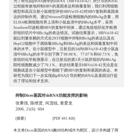
为了研究由pRNA携带的siRNA（HBVsi18-42）所介导的RNAi
过程能有效地抑制HBV的基因表达和病毒复制，我们利用细胞
模型和高压注射小鼠模型评价HBVsi18-42对HBV复制和基因表
达的抑制作用。通过Western印迹检测细胞内的HBsAg含量，用
ELISA检测细胞培养上清和小鼠血清中的HBsAg水平，采用
Southern印迹检测HBV的复制中间体，通过免疫组织化学检测
肝组织切片中HBcAg的表达情况。试验结果显示，HBVsi18-42
能以剂量依赖的方式在293T细胞中抑制HBsAg的表达以及在
HepG2细胞中下调病毒HBsAg和HBeAg的表达和病毒复制中间
体的水平。在小鼠模型中，注射后的3d内HBVsi18-42使小鼠血
清中HBsAg的水平分别下降了98.98％、77.07％和60.73％，免
疫组织化学检测显示，在注射后的第3天小鼠肝组织内HBcAg
阳性细胞数减少了79.1％。初步结果显示HBVsi18-42无论是在
细胞或是在小鼠模型中都能下调HBV的复制和基因的表达。本
研究为我们下一步实现由pRNA介导的靶向RNAi及基因治疗提
供了理论和技术支持。
抑制Dicer基因对shRNA功能发挥的影响
张秉强
,
陈维贤
,
何茂锐
,
黄爱龙
2006, 21(6): 604
[摘要]
[PDF 491 KB]
本文将Dicer基因的RNA酶III结构域作为靶区，设计并构建了两