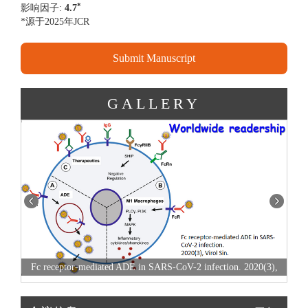
*
影响因子:
4.7
*源于2025年JCR
Submit Manuscript
GALLERY
Fc receptor-mediated ADE in SARS-CoV-2 infection. 2020(3),
Ea
Virol Sin.