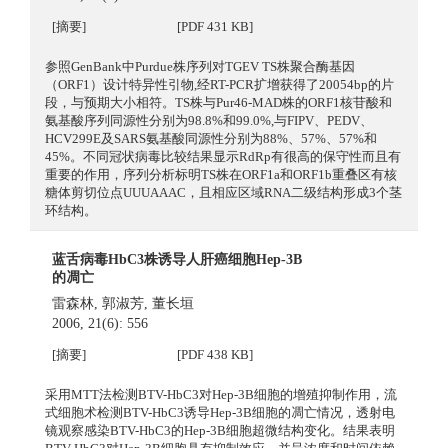
[摘要]
[PDF 431 KB]
参照GenBank中Purdue株序列对TGEV TS株聚合酶基因
（ORF1）设计特异性引物,经RT-PCR扩增获得了20054bp的片
段，与预期大小相符。TS株与Pur46-MAD株的ORF1核苷酸和
氨基酸序列同源性分别为98.8%和99.0%,与FIPV、PEDV、
HCV299E及SARS氨基酸同源性分别为88%、57%、57%和
45%。不同冠状病毒比较结果显示RdRp有很高的保守性而且有
重要的作用，序列分析标明TS株在ORF1a和ORF1b重叠区有核
糖体剪切位点UUUAAAC，且相应区域RNA二级结构形成3个茎
环结构。
蓝舌病毒HbC3株诱导人肝癌细胞Hep-3B
的凋亡
雷森林
,
郭淑芳
,
董长垣
2006, 21(6): 556
[摘要]
[PDF 438 KB]
采用MTT法检测BTV-HbC3对Hep-3B细胞的增殖抑制作用，流
式细胞术检测BTV-HbC3诱导Hep-3B细胞的凋亡情况，透射电
镜观察感染BTV-HbC3的Hep-3B细胞超微结构变化。结果表明