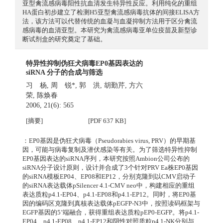
亚型禽流感病毒阳性抗血清发生特异性反应。利用纯化的重组
HA蛋白初步建立了检测H5亚型禽流感病毒抗体的间接ELISA方
法，该方法可以代替传统的血凝与血凝抑制方法用于区分禽流
感病毒的血清亚型。本研究为禽流感病毒亚单位疫苗及新型诊
断试剂盒的研究奠定了基础。
特异性抑制伪狂犬病毒EP0基因表达的
siRNA 分子的合成与筛选
习 杨
,
周 锐*
,
郭 洪
,
胡勤芹
,
方六
荣
,
陈焕春
2006, 21(6): 565
[摘要]
[PDF 637 KB]
：EP0基因是伪狂犬病毒（Pseudorabies virus, PRV）的早期基
因，可能与病毒复制及潜伏感染等有关。为了筛选特异性抑制
EP0基因表达的siRNA序列，本研究按照Ambion公司公布的
siRNA分子设计原则，设计并合成了3个针对PRV Ea株EP0基因
的siRNA模板EP04、EP08和EP12，分别克隆到以CMV启动子
的siRNA表达载体pSilencer 4.1-CMV neo中，构建相应的重组
表达质粒p4.1-EP04、p4.1-EP08和p4.1-EP12。同时，将EP0基
因的编码区克隆到真核表达载体pEGFP-N3中，按照读码框架与
EGFP基因的5’端融合，获得重组表达质粒pEP0-EGFP。将p4.1-
EP04、p4.1-EP08、p4.1-EP12和阴性对照质粒p4.1-NK分别与