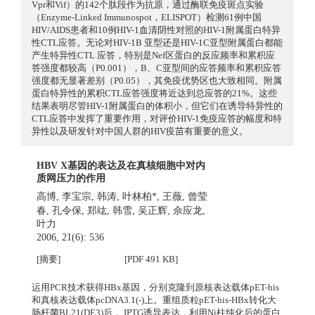
Vpr和Vif）的142个肽段作为抗原，通过酶联免疫斑点实验
（Enzyme-Linked Immunospot，ELISPOT）检测61例中国
HIV/AIDS患者和10例HIV-1血清阴性对照的HIV-1附属蛋白特异
性CTL应答。无论对HIV-1B 亚型还是HIV-1C亚型附属蛋白都能
产生特异性CTL 应答，特别是Nef区蛋白的反应频率和累积应
答强度都较高（P0.001），B、C亚型间的应答频率和累积应答
强度都无显著差别（P0.05），其免疫优势区也大致相同。附属
蛋白特异性的累积CTL应答强度将近达到总应答的21%。这些
结果表明尽管HIV-1附属蛋白的体积小，但它们在诱导特异性的
CTL应答中发挥了重要作用，对评价HIV-1免疫应答的幅度和特
异性以及研发针对中国人群的HIV疫苗有重要的意义。
HBV X基因的表达及在真核细胞中对内
质网压力的作用
高博
,
李宝宗
,
韩涛
,
叶林柏*
,
王薇
,
曾莹
春
,
孔令保
,
郑竑
,
韩雪
,
吴正辉
,
佘应龙
,
叶力
2006, 21(6): 536
[摘要]
[PDF 491 KB]
运用PCR技术获得HBx基因，分别克隆到原核表达载体pET-his
和真核表达载体pcDNA3.1(-)上。重组质粒pET-his-HBx转化大
肠杆菌BL21(DE3)后， IPTG诱导表达，利用Ni柱纯化后的蛋白