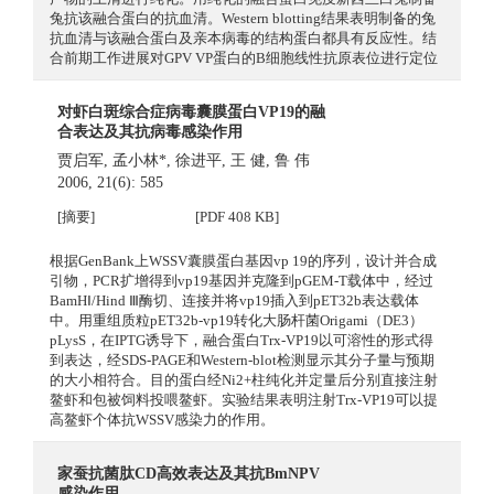
兔抗该融合蛋白的抗血清。Western blotting结果表明制备的兔
抗血清与该融合蛋白及亲本病毒的结构蛋白都具有反应性。结
合前期工作进展对GPV VP蛋白的B细胞线性抗原表位进行定位
对虾白斑综合症病毒囊膜蛋白VP19的融
合表达及其抗病毒感染作用
贾启军
,
孟小林*
,
徐进平
,
王 健
,
鲁 伟
2006, 21(6): 585
[摘要]
[PDF 408 KB]
根据GenBank上WSSV囊膜蛋白基因vp 19的序列，设计并合成
引物，PCR扩增得到vp19基因并克隆到pGEM‐T载体中，经过
BamHⅠ/Hind Ⅲ酶切、连接并将vp19插入到pET32b表达载体
中。用重组质粒pET32b-vp19转化大肠杆菌Origami（DE3）
pLysS，在IPTG诱导下，融合蛋白Trx-VP19以可溶性的形式得
到表达，经SDS-PAGE和Western-blot检测显示其分子量与预期
的大小相符合。目的蛋白经Ni2+柱纯化并定量后分别直接注射
鳌虾和包被饲料投喂鳌虾。实验结果表明注射Trx-VP19可以提
高鳌虾个体抗WSSV感染力的作用。
家蚕抗菌肽CD高效表达及其抗BmNPV
感染作用