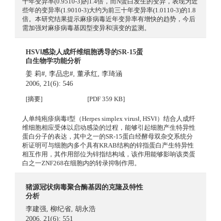
十年变异率(0.9510-3)的1.4倍，而N蛋白发生的变异，表现为近
些年的变异率(1.9010-3)大约为前三十年变异率(1.0110-3)的1.8
倍。本研究结果提示麻疹病毒近年变异率有增快的趋势，今后
需加强对麻疹病毒基因型变异和演变的监测。
HSVⅠ感染人成纤维细胞诱导的SR-15蛋
白生物学功能分析
姜 莉#
,
李品忠#
,
董承红
,
李琦涵
2006, 21(6): 546
[摘要]
[PDF 359 KB]
人单纯疱疹病毒Ⅰ型（Herpes simplex virusⅠ, HSVⅠ）结合人成纤
维细胞相应受体以启动感染的过程，能够引起细胞产生特异性
蛋白分子的表达，其中之一的SR-15蛋白经酵母双杂交系统分
析证明可与细胞内多个具有KRAB结构的锌指蛋白产生特异性
相互作用，其作用部位为锌指结构域，该作用能够影响该类蛋
白之一ZNF268在细胞内的转录抑制作用。
猪源冠状病毒聚合酶基因的克隆及特性
分析
李建强
,
柳纪省
,
胡永浩
2006, 21(6): 551