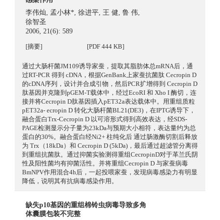
李伟灿
,
孟小林*
,
徐进平
,
王 健
,
鲁 伟
,
徐智圣
2006, 21(6): 589
[摘要]
[PDF 444 KB]
通过大肠杆菌JM109诱导家蚕，提取其脂肪体总mRNA后，通
过RT-PCR 得到 cDNA，根据GenBank上家蚕抗菌肽 Cecropin D
的cDNA序列，设计并合成引物，然后PCR扩增得到 Cecropin D
肽基因并克隆到pGEM-T载体中，经过EcoRΙ 和 Xho I 酶切，连
接并将Cecropin D肽基因插入pET32a表达载体中。用重组质粒
pET32a- ecropin D 转化大肠杆菌BL21(DE3)，在IPTG诱导下，
融合蛋白Trx-Cecropin D 以可溶形式得到高效表达，经SDS-
PAGE检测显示分子量为23kDa与预期大小相符，表达量约为总
蛋白的30%。融合蛋白经Ni2+ 柱纯化后 通过肠激酶切割后释放
为 Trx（18kDa）和 Cecropin D (5kDa)，最后通过超滤管分离得
到重组抗菌肽。通过抑菌实验测得重组CecropinD对于革兰氏阴
性及阳性菌均有抑菌活性。并将重组Cecropin D 与家蚕病毒
BmNPV作用混合4h后，一起投喂家蚕，发现病毒感染力有明显
降低，说明其有抗病毒感染作用。
缺失p10基因的重组棉铃虫病毒导致多角
体囊膜包装不完整