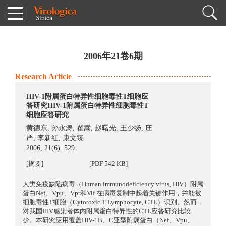
2006年21卷6期
Research Article
HIV-1附属蛋白特异性细胞毒性T细胞应
答研究HIV-1附属蛋白特异性细胞毒性T
细胞应答研究
黄德东
,
孙永涛
,
翟嵩
,
赵曙光
,
王少扬
,
庄
严
,
李新红
,
康文臻
2006, 21(6): 529
[摘要]
[PDF 542 KB]
人类免疫缺陷病毒（Human immunodeficiency virus, HIV）附属
蛋白Nef、Vpu、Vpr和Vif 在病毒复制中起着关键作用，并能被
细胞毒性T细胞（Cytotoxic T Lymphocyte, CTL）识别。然而，
对我国HIV感染者体内附属蛋白特异性的CTL应答研究比较
少。本研究应用覆盖HIV-1B、C亚型附属蛋白（Nef、Vpu、