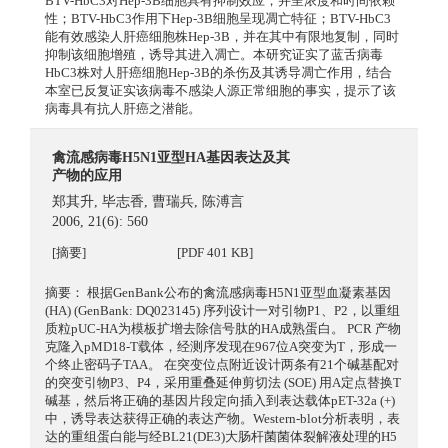
BTV-HbC3对Hep-3B细胞具有抑制效应，并呈浓度和时间依赖
性；BTV-HbC3作用下Hep-3B细胞呈现凋亡特征；BTV-HbC3
能有效感染人肝癌细胞株Hep-3B，并在其中有限地复制，同时
抑制该细胞增殖，诱导其进入凋亡。本研究证实了蓝舌病毒
HbC3株对人肝癌细胞Hep-3B的杀伤及其诱导凋亡作用，结合
本室已反复证实该病毒不感染人源正常细胞的事实，提示了该
病毒具有抗人肝癌之潜能。
禽流感病毒H5N1亚型HA基因表达及其
产物的应用
郑其升
,
毕志香
,
曹瑞兵
,
陈溥言
2006, 21(6): 560
[摘要]
[PDF 401 KB]
摘要： 根据GenBank公布的禽流感病毒H5N1亚型血凝素基因
(HA) (GenBank: DQ023145) 序列设计一对引物P1、P2，以重组
质粒pUC-HA为模板扩增去除信号肽的HA成熟蛋白。 PCR 产物
克隆入pMD18-T载体，经测序发现在967位A突变为T，形成一
个终止密码子TAA。 在突变位点附近设计两条有21个碱基配对
的突变引物P3、P4，采用重叠延伸剪切法 (SOE) 用A定点替换T
碱基，然后将正确的基因片段定向插入到表达载体pET-32a (+)
中，诱导表达获得正确的表达产物。Western-blot分析表明，表
达的重组蛋白能与经BL21(DE3)大肠杆菌菌体裂解液处理的H5