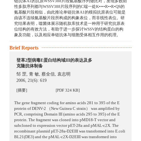
链抗体A1的抗原WSSV388片段氨基酸序列做比对，发现多数阳
性多肽序列都与WSSV388片段序列的C端一处K••••R••R•QS的
氨基酸片段相似，由此推论单链抗体A1的模拟抗原表位可能是
由该不连续氨基酸片段所构成的构象表位，而非线性表位。研
究结果表明，噬菌体展示随机肽库技术是一种用于研究抗原表
位结构的有效方法，有助于进一步探讨WSSV的结构蛋白的构
象及功能，以及相应单链抗体与细胞受体相互作用的机理。
Brief Reports
登革2型病毒E蛋白结构域III的表达及多
克隆抗体制备
邹 罡
,
青 敏
,
蔡全信
,
袁志明
2006, 21(6): 619
[摘要]
[PDF 324 KB]
The gene fragment coding for amino acids 281 to 395 of the E
protein of DENV-2 （New Guinea C strain） was amplified by
PCR, comprising Domain III (amino acids 295 to 395) of the E
protein. The fragment was cloned into pMD18-T vector and
subcloned to expression vector pET-28a and pMAL-c2X. The
recombinant plasmid pET-28a-D2EIII was transformed into E.coli
BL21(DE3) and the pMAL-c2X-D2EIII was transformed into