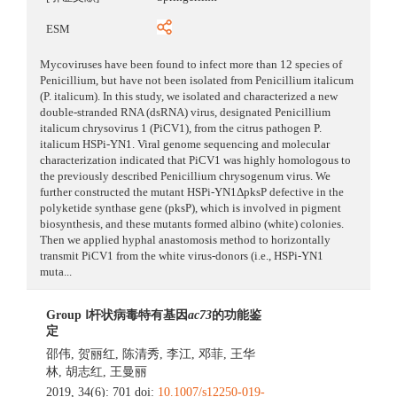
ESM
Mycoviruses have been found to infect more than 12 species of
Penicillium, but have not been isolated from Penicillium italicum
(P. italicum). In this study, we isolated and characterized a new
double-stranded RNA (dsRNA) virus, designated Penicillium
italicum chrysovirus 1 (PiCV1), from the citrus pathogen P.
italicum HSPi-YN1. Viral genome sequencing and molecular
characterization indicated that PiCV1 was highly homologous to
the previously described Penicillium chrysogenum virus. We
further constructed the mutant HSPi-YN1ΔpksP defective in the
polyketide synthase gene (pksP), which is involved in pigment
biosynthesis, and these mutants formed albino (white) colonies.
Then we applied hyphal anastomosis method to horizontally
transmit PiCV1 from the white virus-donors (i.e., HSPi-YN1
muta...
Group Ⅰ杆状病毒特有基因
ac73
的功能鉴
定
邵伟
,
贺丽红
,
陈清秀
,
李江
,
邓菲
,
王华
林
,
胡志红
,
王曼丽
2019, 34(6): 701 doi:
10.1007/s12250-019-