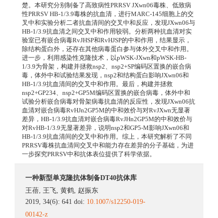
楚。本研究分别制备了高致病性PRRSV JXwn06毒株、低致病
性PRRSV HB-1/3.9毒株的抗血清，进行MARC-145细胞上的交
叉中和实验分析二者抗血清间的交叉中和反应，发现JXwn06与
HB-1/3.9抗血清之间交叉中和作用较弱。分析两种抗血清对实
验室已有嵌合病毒RvJHSP和RvHJSP的中和作用，结果显示，
除结构蛋白外，还存在其他病毒蛋白参与体外交叉中和作用。
进一步，利用感染性克隆技术，以pWSK-JXwn和pWSK-HB-
1/3.9为骨架，构建并拯救nsp2、nsp2+SP编码区置换的嵌合病
毒，体外中和试验结果发现，nsp2和结构蛋白影响JXwn06和
HB-1/3.9抗血清间的交叉中和作用。最后，构建并拯救
nsp2+GP234、nsp2+GP5M编码区置换的嵌合病毒，体外中和
试验分析嵌合病毒对骨架病毒抗血清的反应性，发现JXwn06抗
血清对嵌合病毒RvHJn2GP5M的中和效价与对RvJXwn无显著
差异，HB-1/3.9抗血清对嵌合病毒RvJHn2GP5M的中和效价与
对RvHB-1/3.9无显著差异，说明nsp2和GP5-M影响JXwn06和
HB-1/3.9抗血清间的交叉中和作用。综上，本研究解析了不同
PRRSV毒株抗血清间交叉中和能力存在差异的分子基础，为进
一步探究PRRSV中和抗体表位提供了科学依据。
一种新型单克隆抗体制备DT40抗体库
王蓓
,
王飞
,
黄鹤
,
赵振东
2019, 34(6): 641 doi:
10.1007/s12250-019-
00142-z