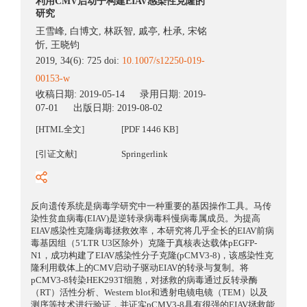
利用CMV启动子构建EIAV感染性克隆的
研究
王雪峰
,
白博文
,
林跃智
,
戚亭
,
杜承
,
宋铭
忻
,
王晓钧
2019, 34(6): 725 doi:
10.1007/s12250-019-
00153-w
收稿日期:
2019-05-14
录用日期:
2019-
07-01
出版日期:
2019-08-02
[HTML全文]
[PDF 1446 KB]
[引证文献]
Springerlink
反向遗传系统是病毒学研究中一种重要的基因操作工具。马传
染性贫血病毒(EIAV)是逆转录病毒科慢病毒属成员。为提高
EIAV感染性克隆病毒拯救效率，本研究将几乎全长的EIAV前病
毒基因组（5’LTR U3区除外）克隆于真核表达载体pEGFP-
N1，成功构建了EIAV感染性分子克隆(pCMV3-8)，该感染性克
隆利用载体上的CMV启动子驱动EIAV的转录与复制。将
pCMV3-8转染HEK293T细胞，对拯救的病毒通过反转录酶
（RT）活性分析、Western blot和透射电镜电镜（TEM）以及
测序等技术进行验证，并证实pCMV3-8具有很强的EIAV拯救能