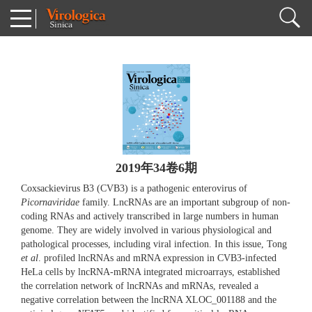
2019年34卷6期
Coxsackievirus B3 (CVB3) is a pathogenic enterovirus of
Picornaviridae
family. LncRNAs are an important subgroup of non-
coding RNAs and actively transcribed in large numbers in human
genome. They are widely involved in various physiological and
pathological processes, including viral infection. In this issue, Tong
et al
. profiled lncRNAs and mRNA expression in CVB3-infected
HeLa cells by lncRNA-mRNA integrated microarrays, established
the correlation network of lncRNAs and mRNAs, revealed a
negative correlation between the lncRNA XLOC_001188 and the