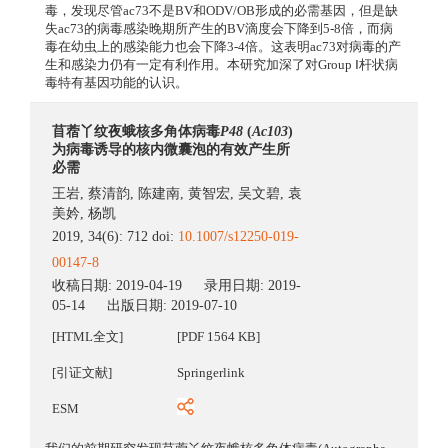
毒，发现尽管ac73不是BV和ODV/OB形成的必需基因，但是缺
失ac73的病毒感染晚期所产生的BV滴度会下降到5-8倍，而病
毒在幼虫上的感染能力也会下降3-4倍。这表明ac73对病毒的产
生和感染力仍有一定有利作用。本研究加深了对Group Ⅰ杆状病
毒特有基因功能的认识。
苜蓿丫纹夜蛾核多角体病毒
P48
(
Ac103
)
为病毒诱导的核内微囊泡的有效产生所
必需
王岩
,
蔡清韵
,
陈建南
,
黄智宏
,
吴文碧
,
袁
美妗
,
杨凯
2019, 34(6): 712 doi:
10.1007/s12250-019-
00147-8
收稿日期:
2019-04-19
录用日期:
2019-
05-14
出版日期:
2019-07-10
[HTML全文]
[PDF 1564 KB]
[引证文献]
Springerlink
ESM