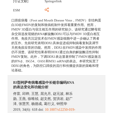
[引证文献]
Springerlink
ESM
口蹄疫病毒（Foot and Mouth Disease Virus，FMDV）非结构蛋
白3D在FMDV的复制和致病机制中发挥着重要作用。然而，
FMDV 3D蛋白与宿主相互作用的研究较少。该研究通过酵母双
杂交筛选发现猪的RNA解旋酶DDX1可以与FMDV 3D蛋白相互
作用。免疫共沉淀技术在FMDV感染细胞中进一步确认了两者
的互作。先前研究表明DDX1具体促进或抑制病毒复制及调节
天然免疫应答的功能。然而，DDX1在FMDV感染中发挥的作用
仍不清楚。该研究结果表明DDX1通过自身的解旋酶活性抑制
FMDV复制。此外，下调DDX1表达显著抑制了FMDV感染激活
的IFN-β、ISG54、OAS1和MX1 mRNA的表达。本研究拓宽了
DDX1的角色，为防控口蹄疫的流行和传播提供新的策略和理
论基础。
B3型柯萨奇病毒感染中长链非编码RNA
的表达变化和功能分析
佟雷
,
邱烨
,
王慧
,
屈允月
,
赵元波
,
林乐
勋
,
王燕
,
徐唯祯
,
赵文然
,
贺洪岩
,
赵广
泽
,
张慧芳
,
杨德成
,
葛行义
,
钟照华
2019, 34(6): 618 doi:
10.1007/s12250-019-