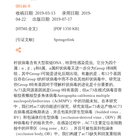
00146-9
收稿日期:
2019-03-13
录用日期:
2019-
04-22
出版日期:
2019-07-17
[HTML全文]
[PDF 1350 KB]
[引证文献]
Springerlink
杆状病毒含有大型双链DNA，特异性感染昆虫。它分为四个
属：α，β，γ和δ属。α属杆状病毒又进一步分为Group Ⅰ和Ⅱ两
组，其中Group Ⅰ可能是进化后期出现。有趣的是，有12个基因
仅存在Group Ⅰ的杆状病毒中而不存在其他杆状病毒中。研究这
些Group Ⅰ特有基因对于理解杆状病毒的进化是十分重要的。
Ac73及同源基因就是Group Ⅰ特有基因，但ac73在模式病毒苜蓿
银纹夜蛾核型多角体病毒Autographa californica multiple
nucleopolyhedrovirus（AcMNPV）中的功能未知。在本研究
中，我们对ac73的功能进行探究。研究发现ac73表达产物AC73
在病毒感染晚期表达，并且包装到芽生型病毒（budded virus，
BV）和包涵体衍生型病毒（occlusion-derived virus，ODV）两
种病毒粒子的核衣壳中。在感染过程中，AC73主要定位在细胞
核中的环带区（ring zone，RZ），并且可被包装到包涵体
（occlusion body, OB）中。我们构建了ac73缺失和回复重组病