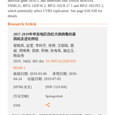
antiviral gene
NFAT5
, and identified four critical lncRNAs,
SNHG11, RP11-145F16.2, RP11-1023L17.1 and RP11-1021N1.2,
which potentially affect CVB3 replication. See page 618–630 for
details.
Research Article
2017-2019年华东地区伪狂犬病病毒的基
因组及进化特征
翟晓凤
,
赵雯
,
李科茫
,
张骋
,
王聪聪
,
粟
硕
,
周继勇
,
雷静
,
邢钢
,
孙海凤
,
施志玉
,
顾金燕
2019, 34(6): 601 doi:
10.1007/s12250-019-
00140-1
收稿日期:
2019-03-06
录用日期:
2019-
04-24
出版日期:
2019-07-05
[HTML全文]
[PDF 1329 KB]
[引证文献]
Springerlink
ESM