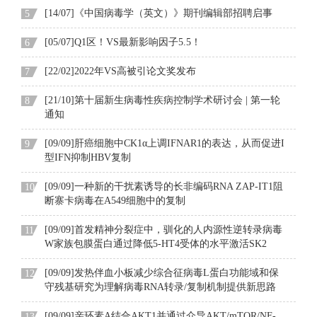
[14/07]《中国病毒学（英文）》期刊编辑部招聘启事
5
[05/07]Q1区！VS最新影响因子5.5！
6
[22/02]2022年VS高被引论文奖发布
7
[21/10]第十届新生病毒性疾病控制学术研讨会 | 第一轮
8
通知
[09/09]肝癌细胞中CK1α上调IFNAR1的表达，从而促进I
9
型IFN抑制HBV复制
[09/09]一种新的干扰素诱导的长非编码RNA ZAP-IT1阻
10
断寨卡病毒在A549细胞中的复制
[09/09]首发精神分裂症中，驯化的人内源性逆转录病毒
11
W家族包膜蛋白通过降低5-HT4受体的水平激活SK2
[09/09]发热伴血小板减少综合征病毒L蛋白功能域和保
12
守残基研究为理解病毒RNA转录/复制机制提供新思路
[09/09]亲环素A结合AKT1并通过介导AKT/mTOR/NF-
13