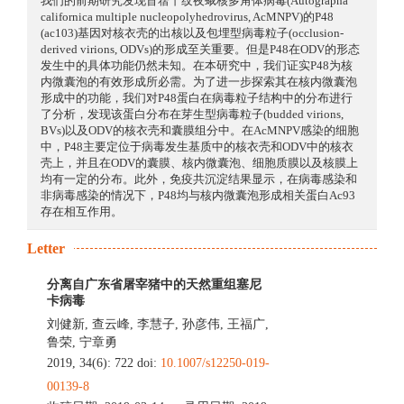
我们的前期研究发现苜蓿丫纹夜蛾核多角体病毒(Autographa
californica multiple nucleopolyhedrovirus, AcMNPV)的P48
(ac103)基因对核衣壳的出核以及包埋型病毒粒子(occlusion-
derived virions, ODVs)的形成至关重要。但是P48在ODV的形态
发生中的具体功能仍然未知。在本研究中，我们证实P48为核
内微囊泡的有效形成所必需。为了进一步探索其在核内微囊泡
形成中的功能，我们对P48蛋白在病毒粒子结构中的分布进行
了分析，发现该蛋白分布在芽生型病毒粒子(budded virions,
BVs)以及ODV的核衣壳和囊膜组分中。在AcMNPV感染的细胞
中，P48主要定位于病毒发生基质中的核衣壳和ODV中的核衣
壳上，并且在ODV的囊膜、核内微囊泡、细胞质膜以及核膜上
均有一定的分布。此外，免疫共沉淀结果显示，在病毒感染和
非病毒感染的情况下，P48均与核内微囊泡形成相关蛋白Ac93
存在相互作用。
Letter
分离自广东省屠宰猪中的天然重组塞尼
卡病毒
刘健新
,
查云峰
,
李慧子
,
孙彦伟
,
王福广
,
鲁荣
,
宁章勇
2019, 34(6): 722 doi:
10.1007/s12250-019-
00139-8