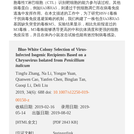
胞毒性T淋巴细胞（CTL）识别靶细胞的能力参与该过程。其他
病毒蛋白，例如Us3和Us5，则通过干扰细胞凋亡而在病毒免疫
逃逸中发挥作用。在本文描述的工作中，为了研究HSV-1毒株
干扰病毒免疫逃避策略的机制，我们构建了一株包含Us3和Us5
基因缺失突变的毒株M5。实验结果显示，相比先前报道过的
M3毒株，M5毒株能够诱导更高的中和抗体滴度和更强的细胞
免疫应答，并且在体内小鼠攻击试验也能有效控制病毒感染。
Blue-White Colony Selection of Virus-
Infected Isogenic Recipients Based on a
Chrysovirus Isolated from
Penicillium
italicum
Tingfu Zhang
,
Na Li
,
Yongze Yuan
,
Qianwen Cao
,
Yanfen Chen
,
Binglan Tan
,
Guoqi Li
,
Deli Liu
2019, 34(6): 688 doi:
10.1007/s12250-019-
00150-z
收稿日期:
2019-02-16
录用日期:
2019-
05-14
出版日期:
2019-08-02
[HTML全文]
[PDF 2843 KB]
[引证文献]
Springerlink