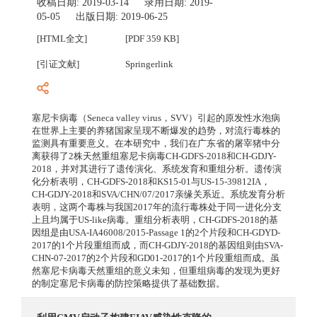
收稿日期:
2019-03-14
录用日期:
2019-
05-05
出版日期:
2019-06-25
[HTML全文]
[PDF 359 KB]
[引证文献]
Springerlink
塞尼卡病毒（Seneca valley virus，SVV）引起的原发性水泡病
在世界上主要的养猪国家呈现不断爆发的趋势，对流行毒株的
监测具有重要意义。在本研究中，我们在广东省的屠宰猪中分
离获得了2株天然重组塞尼卡病毒CH-GDFS-2018和CH-GDJY-
2018，并对其进行了遗传演化、系统发育和重组分析。遗传演
化分析表明，CH-GDFS-2018和KS15-01与US-15-39812IA，
CH-GDJY-2018和SVA/CHN/07/2017亲缘关系近。系统发育分析
表明，这两个毒株与我国2017年的流行毒株处于同一进化分支
上且均属于US-like病毒。重组分析表明，CH-GDFS-2018的基
因组是由USA-IA46008/2015-Passage 1的2个片段和CH-GDYD-
2017的1个片段重组而成，而CH-GDJY-2018的基因组则由SVA-
CHN-07-2017的2个片段和GD01-2017的1个片段重组而成。虽
然塞尼卡病毒天然重组的意义未知，但重组病毒的发现为更好
的制定塞尼卡病毒的防控策略提供了基础数据。