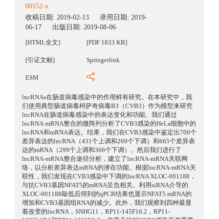
00152-x
收稿日期:
2019-02-13
录用日期:
2019-
06-17
出版日期:
2019-08-06
[HTML全文]
[PDF 1833 KB]
[引证文献]
Springerlink
ESM
lncRNAs在肠道病毒感染中的作用鲜有研究。在本研究中，我
们使用典型肠道病毒柯萨奇病毒B3（CVB3）作为模型来研究
lncRNA在肠道病毒感染中的表达变化和功能。我们通过
lncRNA-mRNA整合的微阵列分析了CVB3感染的HeLa细胞中的
lncRNA和mRNA表达。结果，我们在CVB3感染中鉴定出700个
差异表达的lncRNA（431个上调和269个下调）和665个差异表
达的mRNA（299个上调和366个下调）。然后我们进行了
lncRNA-mRNA整合途径分析，建立了lncRNA-mRNA关联网
络，以分析差异表达mRNA的潜在功能。根据lncRNA-mRNA关
联性，我们发现在CVB3感染中下调的lncRNA XLOC-001188，
与抗CVB3基因NFAT5的mRNA呈负相关。利用siRNA介导的
XLOC-001188敲低后得到的qPCR结果也显示NFAT5 mRNA的
增加和CVB3基因组RNA的减少。此外，我们观察到四种最显
着改变的lncRNA，SNHG11，RP11-145F16.2，RP11-