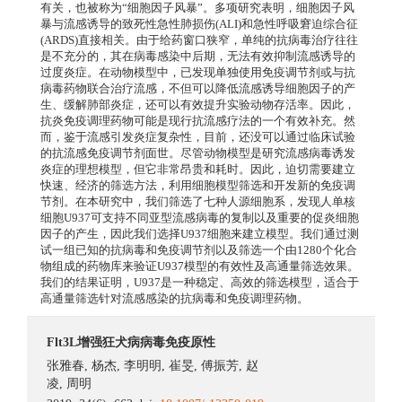
有关，也被称为“细胞因子风暴”。多项研究表明，细胞因子风
暴与流感诱导的致死性急性肺损伤(ALI)和急性呼吸窘迫综合征
(ARDS)直接相关。由于给药窗口狭窄，单纯的抗病毒治疗往往
是不充分的，其在病毒感染中后期，无法有效抑制流感诱导的
过度炎症。在动物模型中，已发现单独使用免疫调节剂或与抗
病毒药物联合治疗流感，不但可以降低流感诱导细胞因子的产
生、缓解肺部炎症，还可以有效提升实验动物存活率。因此，
抗炎免疫调理药物可能是现行抗流感疗法的一个有效补充。然
而，鉴于流感引发炎症复杂性，目前，还没可以通过临床试验
的抗流感免疫调节剂面世。尽管动物模型是研究流感病毒诱发
炎症的理想模型，但它非常昂贵和耗时。因此，迫切需要建立
快速、经济的筛选方法，利用细胞模型筛选和开发新的免疫调
节剂。在本研究中，我们筛选了七种人源细胞系，发现人单核
细胞U937可支持不同亚型流感病毒的复制以及重要的促炎细胞
因子的产生，因此我们选择U937细胞来建立模型。我们通过测
试一组已知的抗病毒和免疫调节剂以及筛选一个由1280个化合
物组成的药物库来验证U937模型的有效性及高通量筛选效果。
我们的结果证明，U937是一种稳定、高效的筛选模型，适合于
高通量筛选针对流感感染的抗病毒和免疫调理药物。
Flt3L增强狂犬病病毒免疫原性
张雅春
,
杨杰
,
李明明
,
崔旻
,
傅振芳
,
赵
凌
,
周明