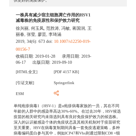
供更好的免疫保护。
一株具有减少宿主细胞凋亡作用的HSV1
减毒株的免疫原性和保护效力研究
徐兴丽
,
何玉凤
,
范胜涛
,
冯敏
,
蒋国润
,
王
丽春
,
张莹
,
廖芸
,
李琦涵
2019, 34(6): 673 doi:
10.1007/s12250-019-
00156-7
收稿日期:
2019-01-28
录用日期:
2019-
06-17
出版日期:
2019-09-10
[HTML全文]
[PDF 4157 KB]
[引证文献]
Springerlink
ESM
单纯疱疹病毒1（HSV-1）是α疱疹病毒家族的一员，其在不同
年龄的人群中的感染率高达30%-60%。在过去20年，HSV候选
疫苗的相关研究均未筛选到具有良好免疫保护效力的候选株。
深入的认识被感染个体的免疫状态及其相关机制对于疫苗研究
至关重要。HSV在病毒复制期间具备一套免疫逃避策略，多种
病毒编码蛋白参与其中，例如ICP47和Vhs则通过限制CD8 +细