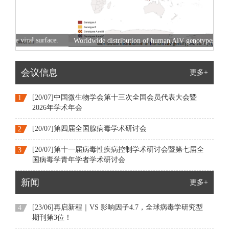
Focu
e.
Worldwide distribution of human AiV genotypes. 2020(5), Virol
Sin.
会议信息
更多+
[20/07]中国微生物学会第十三次全国会员代表大会暨
1
2026年学术年会
[20/07]第四届全国腺病毒学术研讨会
2
[20/07]第十一届病毒性疾病控制学术研讨会暨第七届全
3
国病毒学青年学者学术研讨会
新闻
更多+
[23/06]再启新程｜VS 影响因子4.7，全球病毒学研究型
4
期刊第3位！