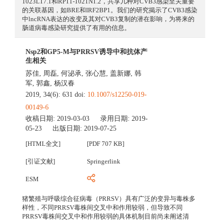
1023L17.1和RP11-1021N1.2，共享几种对CVB3感染至关重要
的关联基因，如BRE和IRF2BP1。我们的研究揭示了CVB3感染
中lncRNA表达的改变及其对CVB3复制的潜在影响，为将来的
肠道病毒感染研究提供了有用的信息。
Nsp2和GP5-M与PRRSV诱导中和抗体产
生相关
苏佳
,
周磊
,
何泌承
,
张心慧
,
盖新娜
,
韩
军
,
郭鑫
,
杨汉春
2019, 34(6): 631 doi:
10.1007/s12250-019-
00149-6
收稿日期:
2019-03-03
录用日期:
2019-
05-23
出版日期:
2019-07-25
[HTML全文]
[PDF 707 KB]
[引证文献]
Springerlink
ESM
猪繁殖与呼吸综合征病毒（PRRSV）具有广泛的变异与毒株多
样性，不同PRRSV毒株间交叉中和作用较弱，但导致不同
PRRSV毒株间交叉中和作用较弱的具体机制目前尚未阐述清