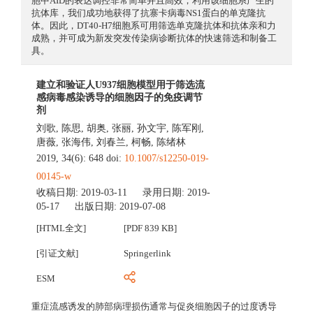
胞中AID的表达调控非常简单并且高效，利用该细胞系产生的
抗体库，我们成功地获得了抗寨卡病毒NS1蛋白的单克隆抗
体。因此，DT40-H7细胞系可用筛选单克隆抗体和抗体亲和力
成熟，并可成为新发突发传染病诊断抗体的快速筛选和制备工
具。
建立和验证人U937细胞模型用于筛选流
感病毒感染诱导的细胞因子的免疫调节
剂
刘歌
,
陈思
,
胡奥
,
张丽
,
孙文宇
,
陈军刚
,
唐薇
,
张海伟
,
刘春兰
,
柯畅
,
陈绪林
2019, 34(6): 648 doi:
10.1007/s12250-019-
00145-w
收稿日期:
2019-03-11
录用日期:
2019-
05-17
出版日期:
2019-07-08
[HTML全文]
[PDF 839 KB]
[引证文献]
Springerlink
ESM
重症流感诱发的肺部病理损伤通常与促炎细胞因子的过度诱导