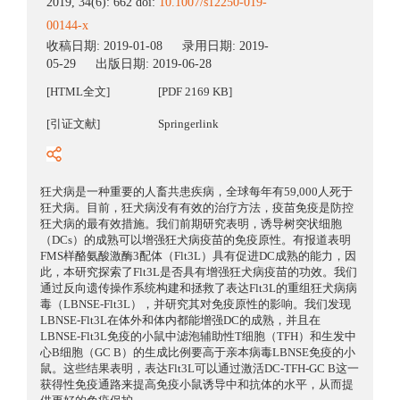
2019, 34(6): 662 doi:
10.1007/s12250-019-
00144-x
收稿日期:
2019-01-08
录用日期:
2019-
05-29
出版日期:
2019-06-28
[HTML全文]
[PDF 2169 KB]
[引证文献]
Springerlink
狂犬病是一种重要的人畜共患疾病，全球每年有59,000人死于
狂犬病。目前，狂犬病没有有效的治疗方法，疫苗免疫是防控
狂犬病的最有效措施。我们前期研究表明，诱导树突状细胞
（DCs）的成熟可以增强狂犬病疫苗的免疫原性。有报道表明
FMS样酪氨酸激酶3配体（Flt3L）具有促进DC成熟的能力，因
此，本研究探索了Flt3L是否具有增强狂犬病疫苗的功效。我们
通过反向遗传操作系统构建和拯救了表达Flt3L的重组狂犬病病
毒（LBNSE-Flt3L），并研究其对免疫原性的影响。我们发现
LBNSE-Flt3L在体外和体内都能增强DC的成熟，并且在
LBNSE-Flt3L免疫的小鼠中滤泡辅助性T细胞（TFH）和生发中
心B细胞（GC B）的生成比例要高于亲本病毒LBNSE免疫的小
鼠。这些结果表明，表达Flt3L可以通过激活DC-TFH-GC B这一
获得性免疫通路来提高免疫小鼠诱导中和抗体的水平，从而提