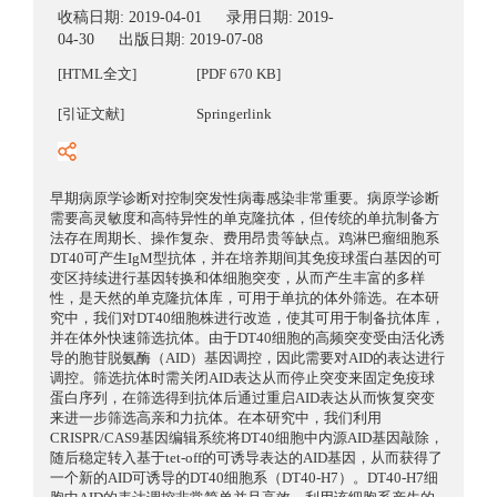
收稿日期:
2019-04-01
录用日期:
2019-
04-30
出版日期:
2019-07-08
[HTML全文]
[PDF 670 KB]
[引证文献]
Springerlink
早期病原学诊断对控制突发性病毒感染非常重要。病原学诊断
需要高灵敏度和高特异性的单克隆抗体，但传统的单抗制备方
法存在周期长、操作复杂、费用昂贵等缺点。鸡淋巴瘤细胞系
DT40可产生IgM型抗体，并在培养期间其免疫球蛋白基因的可
变区持续进行基因转换和体细胞突变，从而产生丰富的多样
性，是天然的单克隆抗体库，可用于单抗的体外筛选。在本研
究中，我们对DT40细胞株进行改造，使其可用于制备抗体库，
并在体外快速筛选抗体。由于DT40细胞的高频突变受由活化诱
导的胞苷脱氨酶（AID）基因调控，因此需要对AID的表达进行
调控。筛选抗体时需关闭AID表达从而停止突变来固定免疫球
蛋白序列，在筛选得到抗体后通过重启AID表达从而恢复突变
来进一步筛选高亲和力抗体。在本研究中，我们利用
CRISPR/CAS9基因编辑系统将DT40细胞中内源AID基因敲除，
随后稳定转入基于tet-off的可诱导表达的AID基因，从而获得了
一个新的AID可诱导的DT40细胞系（DT40-H7）。DT40-H7细