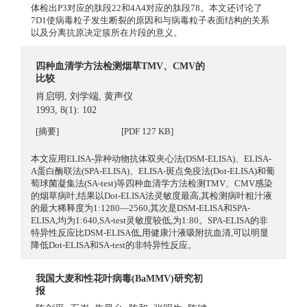
体检出P3对应的肽段22和4A4对应的肽段78。本文还讨论了
7D1使病毒粒子发生断裂的原因和与病毒粒子表面结构的关系
以及分离抗原决定簇所在片段的意义。
四种血清学方法检测烟草TMV、CMV的
比较
肖启明
,
刘学端
,
黄声仪
1993, 8(1): 102
[摘要]
[PDF 127 KB]
本文应用ELISA-异种动物抗体双夹心法(DSM-ELISA)、ELISA-
A蛋白酶联法(SPA-ELISA)、ELISA-斑点免疫法(Dot-ELISA)和葡
萄球菌凝集法(SA-test)等四种血清学方法检测TMV、CMV感染
的烟草病叶,结果以Dot-ELISA法灵敏度最高,其检测病叶粗汁液
的最大稀释度为1:1280—2560,其次是DSM-ELISA和SPA-
ELISA,均为1:640,SA-test灵敏度较低,为1:80。SPA-ELISA的非
特异性反应比DSM-ELISA低,用健康汁液吸附抗血清,可以明显
降低Dot-ELISA和SA-test的非特异性反应。
我国大麦和性花叶病毒(BaMMV)研究初
报