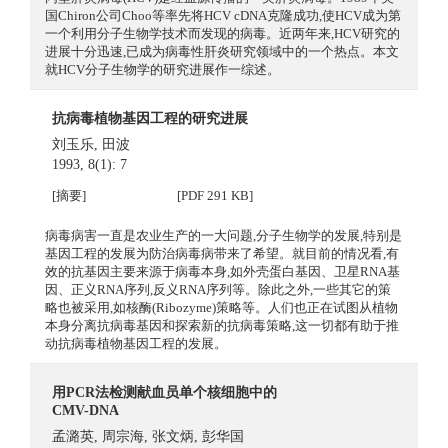
国Chiron公司Choo等率先将HCV cDNA克隆成功,使HCV成为第
一个利用分子生物学技术而发现的病毒。近两年来,HCV研究的
进展十分迅速,已成为病毒性肝炎研究领域中的一个热点。本文
就HCV分子生物学的研究进展作一综述。
抗病毒植物基因工程的研究进展
刘玉乐
,
田波
1993, 8(1): 7
[摘要]
[PDF 291 KB]
病毒病害一直是农业生产的一大问题,分子生物学的发展,特别是
基因工程的发展为防治病毒病带来了希望。就目前的情况看,有
效的抗基因主要来源于病毒本身,如外壳蛋白基因、卫星RNA基
因、正义RNA序列,反义RNA序列等。除此之外,一些其它的策
略也被采用,如核酶(Ribozyme)策略等。人们也正在试图从植物
本身分离抗病毒基因和探索新的抗病毒策略,这一切都有助于推
动抗病毒植物基因工程的发展。
用PCR法检测献血员单个核细胞中的
CMV-DNA
孟潞英
,
周宗海
,
张文炳
,
彭华国