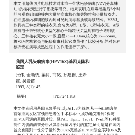
本文用超薄切片电镜技术对水痘一带状疱疹病毒(VZV)分离株
J_1的核衣壳进行了形态学研究。结果表明,在病毒感染后5小时
即可观察到细胞核内大量的病毒核心相关颗粒和少量核衣壳。
在细胞核内和细胞浆内均可见到病毒基质或毒浆结构。VZVJ_1
株具有三种类型的核衣壳,命名为A型、B型、C型核衣壳。A型
具有电子致密核心,B型的核心呈颗粒状,C型具有电子透明核
心。三种核衣壳大小一致,直径75—100nm,核心为35—55nm。
将VZV的核衣壳与疱疹病毒科其它成员作了比较分析,并对各种
核衣壳在病毒成熟过程中的作用进行了探讨。
我国人乳头瘤病毒(HPV16Z)基因克隆和
鉴定
张伟
,
金顺钱
,
梁肖
,
商铭
,
孙建衡
,
王希
霞
,
吴爱茹
1993, 8(1): 45
[摘要]
[PDF 241 KB]
本文作者采用基因克隆手段,以pAt153为载体,从一份山西襄垣
宫颈癌高发区宫颈癌患者的手术标本中,成功地克隆到2株与
HPV16同源的基因片段。经PstI、KpnI、TaqvI、PvuII等16种限
制性内切酶酶谱分析及其部分基因序列的鉴定,证明这是在国内
首次克隆到一侏分子量约为8.0kb完整的HPV16型全序列DNA及