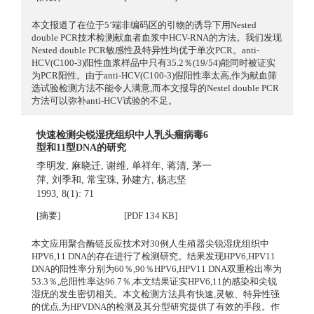
本文报道了在位于5’端非编码区的引物的诱导下用Nested
double PCR技术检测献血者血浆中HCV-RNA的方法。我们发现
Nested double PCR敏感性及特异性均优于单次PCR。anti-
HCV(C100-3)阳性血浆样品中只有35.2％(19/54)能同时被证实
为PCR阳性。由于anti-HCV(C100-3)假阳性率太高,作为献血筛
选试验检测方法不能令人满意,而本文报导的Nestel double PCR
方法可以弥补anti-HCV试验的不足。
快速检测尖锐湿疣组织中人乳头瘤病毒6
型和11型DNA的研究
李明发
,
麻晓迁
,
谢维
,
单祥年
,
蒋清
,
茅一
萍
,
刘季和
,
常宝珠
,
孙建方
,
杨志坚
1993, 8(1): 71
[摘要]
[PDF 134 KB]
本文应用聚合酶链反应技术对30例人生殖器尖锐湿疣组织中
HPV6,11 DNA的存在进行了检测研究。结果发现HPV6,HPV11
DNA的阳性率分别为60％,90％HPV6,HPV11 DNA双重检出率为
53.3％,总阳性率达96.7％,本文结果证实HPV6,11的感染和尖锐
湿疣的发生密切相关。本文检测方法具有快速,灵敏、特异性强
的优点,为HPVDNA的检测及其分型研究提供了有效的手段。作