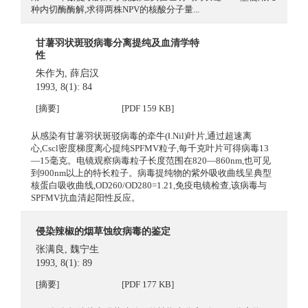
种内切酶酶解,求得两株NPV的核酸分子量...
甘薯羽状斑驳病毒分离提纯及血清学特
性
朱作为
,
薛启汉
1993, 8(1): 84
[摘要]
[PDF 159 KB]
从感染有甘薯羽状斑驳病毒的牵牛(Ⅰ.Nil)叶片,通过超速离
心,Cscl密度梯度离心提纯SPFMV粒子,每千克叶片可得病毒13
—15毫克。电镜观察病毒粒子长度范围在820—860nm,也可见
到900nm以上的特长粒子。病毒提纯物的紫外吸收曲线呈典型
核蛋白吸收曲线,OD260/OD280=1.21,免疫电镜检查,该病毒与
SPFMV抗血清起阳性反应。
侵染辣椒的烟草蚀纹病毒的鉴定
张满良
,
魏宁生
1993, 8(1): 89
[摘要]
[PDF 177 KB]