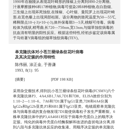
1990年在杨陵从表现花叶畸形的辣椒上分离到H90-2分离物。
汁液摩擦接种6科17种植物,病毒可侵染2科8种植物,在白肋烟、
三生烟上出现坏死蚀纹,在辣椒、心叶烟、曼陀罗上出现花叶畸
形,在苋色藜上出现局部枯斑。该分离物的致死温度为50—55℃,
稀释限点10~(-3)×10~(-3),体外保毒期3—5天,桃蚜可传毒。病毒
粒体为线状,稍弯曲,长720—750nm,宽13nm,与烟草蚀纹病毒的
抗血清有明显的阳性反应。根据这些特性,经初步鉴定该病毒属
于马铃薯Y病毒组的烟草蚀纹病毒(TEV)。
单克隆抗体对小苍兰褪绿条纹花叶病毒
及其决定簇的作用特性
陈伟丽
,
涂正金
,
于善谦
1993, 8(1): 95
[摘要]
[PDF 198 KB]
采用杂交瘤技术,得到抗小苍兰褪绿条纹花叶病毒(FCSMV)六个
单克隆抗体P3、4A4,6B1,7A6,7D1和7D8。ELISA效价分别为
1:10~2—1:10~6。7A6和7D1属于IgG1亚类,7D8和4A4分属
IgG2a和IgG2b亚类,P3和6B1属于IgG3亚类。电镜观察单克隆抗
体与病毒形成的复合物发现7D1能使病毒粒子发生严重断裂。6
株单克隆抗体中的P3,4A4681对应于病毒外壳蛋白上的顺序决
定簇。纯化的病毒外壳蛋白经酶裂解和改进的盘状电泳分离,得
到八段与多克隆抗体反应的收集液。用顺序决定簇的单克隆抗