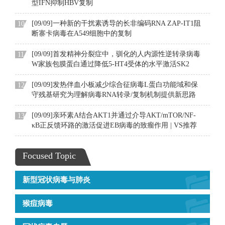
型IFN抑制HBV复制
[09/09]一种新的干扰素诱导的长非编码RNA ZAP-IT1阻
10
断寨卡病毒在A549细胞中的复制
[09/09]首发精神分裂症中，驯化的人内源性逆转录病毒
11
W家族包膜蛋白通过降低5-HT4受体的水平激活SK2
[09/09]发热伴血小板减少综合征病毒L蛋白功能域和保
12
守残基研究为理解病毒RNA转录/复制机制提供新思路
[09/09]亲环素A结合AKT1并通过介导AKT/mTOR/NF-
13
κB正反馈环路的激活促进EB病毒的致瘤作用 | VS推荐
Focused Topic
新型冠状病毒与肺炎
猴痘病毒