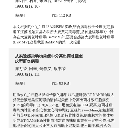
陈剑平
,
石岑
,
朱凤台
,
陈和
,
张明生
,
陈键
1993, 8(1): 107
[摘要]
[PDF 112 KB]
本文根据F(ab′)_2-ELISA和ISEM实验,结合病毒粒子长度测定,报
道了江苏省如东县农科所大麦黄花病毒源(品种盐辐矮早3)中除
存在大麦黄花叶病毒(BaYMV)外,还复合感染大麦和性花叶病毒
(BaMMV),这是我国BaMMV的第一次报道
从实验感染动物粪便中分离出两株疑似
戊型肝炎病毒
陈万荣
,
田辛
,
鲍作义
,
殷书荣
1993, 8(1): 111
[摘要]
[PDF 83 KB]
用Hep-G_2细胞从肠道传播的非甲非乙型肝炎(ET-NANBH)病人
粪便悬液感染恒河猴的潜伏期粪便中分离出两株致细胞病变
(CPE)的病毒(R_(19),R_(25))。用免疫电镜(IEM)观察,这两株病
毒均为球形,有实心和空心两种颗粒,直径约27—34nm,能被新疆
和前苏联ET-NANBH急性期血清特异性凝集,病毒颗粒间抗体桥
明显,ET-NANBH急性期血清对这两株病毒亦有一定中和作用,内
地甲肝(HA)病人和正常人血清既不能凝集,也不能中和,是否为