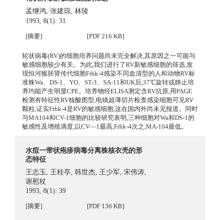
孟继鸿
,
张建琼
,
林陵
1993, 8(1): 31
[摘要]
[PDF 216 KB]
轮状病毒(RV)的细胞培养问题尚未完全解决,其原因之一可能与
敏感细胞较少有关。为此,我们进行了RV新敏感细胞的筛选,发
现恒河猴胚肾传代细胞Frhk-4感染不同血清型的人和动物RV标
准株Wa、DS-1、YO、ST-3、SA-11和UK后,37℃旋转或静止培
养均能产生明显CPE。培养物经ELISA测定含RV抗原,用PAGE
检测有特征性RV核酸图型,电镜超薄切片检查感染细胞可见RV
颗粒,证实Frhk-4是RV的敏感细胞,这在国内外尚未见报道。同时
与MA104和CV-1细胞的比较研究表明,三种细胞对Wa和DS-1的
敏感性及增殖滴度,以CV—1最高,Frhk-4次之,MA-104最低。
水痘一带状疱疹病毒分离株核衣壳的形
态特征
王志玉
,
王桂亭
,
韩世杰
,
王少军
,
宋伟涛
,
谢慰杖
1993, 8(1): 39
[摘要]
[PDF 136 KB]