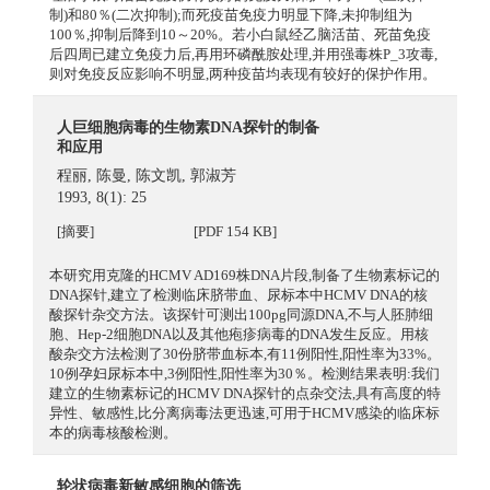
制)和80％(二次抑制);而死疫苗免疫力明显下降,未抑制组为
100％,抑制后降到10～20%。若小白鼠经乙脑活苗、死苗免疫
后四周已建立免疫力后,再用环磷酰胺处理,并用强毒株P_3攻毒,
则对免疫反应影响不明显,两种疫苗均表现有较好的保护作用。
人巨细胞病毒的生物素DNA探针的制备
和应用
程丽
,
陈曼
,
陈文凯
,
郭淑芳
1993, 8(1): 25
[摘要]
[PDF 154 KB]
本研究用克隆的HCMV AD169株DNA片段,制备了生物素标记的
DNA探针,建立了检测临床脐带血、尿标本中HCMV DNA的核
酸探针杂交方法。该探针可测出100pg同源DNA,不与人胚肺细
胞、Hep-2细胞DNA以及其他疱疹病毒的DNA发生反应。用核
酸杂交方法检测了30份脐带血标本,有11例阳性,阳性率为33%。
10例孕妇尿标本中,3例阳性,阳性率为30％。检测结果表明:我们
建立的生物素标记的HCMV DNA探针的点杂交法,具有高度的特
异性、敏感性,比分离病毒法更迅速,可用于HCMV感染的临床标
本的病毒核酸检测。
轮状病毒新敏感细胞的筛选