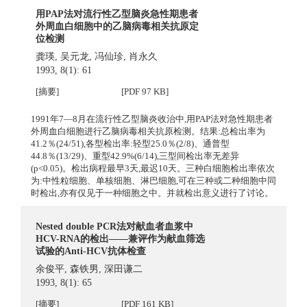
用PAP法对流行性乙型脑炎急性期患者
外周血白细胞中的乙脑病毒相关抗原定
位检测
龚瑛
,
吴元龙
,
冯仙珍
,
肖永久
1993, 8(1): 61
[摘要]
[PDF 97 KB]
1991年7—8月在流行性乙型脑炎收治中,用PAP法对急性期患者
外周血白细胞进行乙脑病毒相关抗原检测。结果:总检出率为
41.2％(24/51),各型检出率:轻型25.0％(2/8)、通普型
44.8％(13/29)、重型42.9%(6/14),三型间检出率无差异
(p<0.05)。检出病程最早3天,最迟10天。三种白细胞检出率依次
为:中性粒细胞、单核细胞、淋巴细胞,可在三种或二种细胞中同
时检出,亦有仅见于一种细胞之中。并就检出意义进行了讨论。
Nested double PCR法对献血者血浆中
HCV-RNA的检出——兼评作为献血筛选
试验的Anti-HCV抗体检查
余俊平
,
森铁男
,
深田谦二
1993, 8(1): 65
[摘要]
[PDF 161 KB]