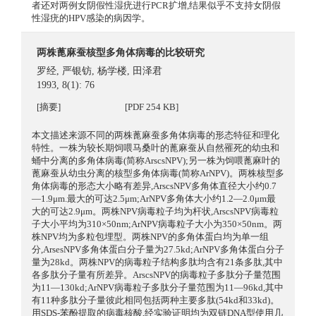
者还对两例女阴假性湿疣进行PCR扩增,结果似乎不支持女阴假
性湿疣的HPV感染的病因学。
两株蓖麻蚕核型多角体病毒的比较研究
罗经
,
严银钫
,
杨学楼
,
田泽君
1993, 8(1): 76
[摘要]
[PDF 254 KB]
本文描述来源不同的两株蓖麻蚕多角体病毒的形态特征和理化
特性。一株为较长期饲喂马桑叶的蓖麻蚕从自然罹死的幼虫和
蛹中分离的多角体病毒(简称ArscsNPV);另一株为饲喂蓖麻叶的
蓖麻蚕从幼虫分离的核型多角体病毒(简称ArNPV)。两株核型多
角体病毒的形态大小略有差异,ArscsNPV多角体直径大小约0.7
—1.9μm.最大的可达2.5μm;ArNPV多角体大小约1.2—2.0μm最
大的可达2.9μm。两株NPV病毒粒子均为杆状,ArscsNPV病毒粒
子大小平均为310×50nm;ArNPV病毒粒子大小为350×50nm。两
株NPV均为多粒包埋型。两株NPV的多角体蛋白均为单一组
分,ArsesNPV多角体蛋白分子量为27.5kd;ArNPV多角体蛋白分子
量为28kd。两株NPV的病毒粒子结构多肽均含有21条多肽,其中
各多肽分子量有所差异。ArscsNPV的病毒粒子多肽分子量范围
为11—130kd;ArNPV病毒粒子多肽分子量范围为11—96kd,其中
有11种多肽分子量彼此相同包括两种主要多肽(54kd和33kd)。
用SDS-苯酚提取的病毒核酸,经实验证明均为双链DNA型使用几