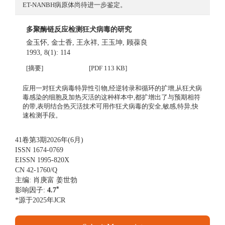
ET-NANBH病原体尚待进一步鉴定。
多聚酶链反应检测狂犬病毒的研究
金玉怀
,
金士香
,
王永祥
,
王玉坤
,
顾葆良
1993, 8(1): 114
[摘要]
[PDF 113 KB]
应用一对狂犬病毒特异性引物,经逆转录和循环的扩增,从狂犬病
毒感染的细胞及加热灭活的这种样本中,都扩增出了与预期相符
的带,表明结合热灭活技术可用作狂犬病毒的安全,敏感,特异,快
速检测手段。
41卷第3期2026年(6月)
ISSN 1674-0769
EISSN 1995-820X
CN 42-1760/Q
主编: 肖庚富 姜世勃
*
影响因子:
4.7
*源于2025年JCR