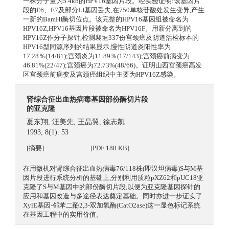
一株分子量为5.4kb的HPV16基因片段。经实验证明:该基因片
段的E6、E7及部分LI基因丢失,在750单核苷酸处发生变异,产生
一新的BamHI酶切位点。该完整的HPV16基因组被命名为
HPV16Z,HPV16基因片段被命名为HPV16F。用新分离到的
HPV16Z作分子探针,检测襄垣337份宫颈癌及阴道活检标本的
HPV16型同源序列的结果显示,慢性阴道炎阳性率为
17.28％(14/81);宫颈炎为11.89％(17/143);宫颈癌前病变为
46.81%(22/47);宫颈癌为72.73%(48/66)。证明山西宫颈癌高发
区宫颈癌前病变及宫颈癌组织中主要为HPV16Z感染。
肾综合征出血热病毒基因部份酶切片段
的亚克隆
夏东翔
,
汪美先
,
王晶翼
,
徐志凯
1993, 8(1): 53
[摘要]
[PDF 188 KB]
在用微机对肾综合征出血热病毒76/118株(即汉坦病毒)S与M基
因片段进行系统分析的基础上,分别利用质粒pXZ62和pUC18亚
克隆了S与M基因中的部份酶切片段,以便为亚克隆基因探针的
应用和基因改造与多途径表达奠定基础。同时亦进一步证实了
XylE基因-邻苯二酚2,3-双加氧酶(CatO2ase)这一显色标记系统
在基因工程中的实用价值。