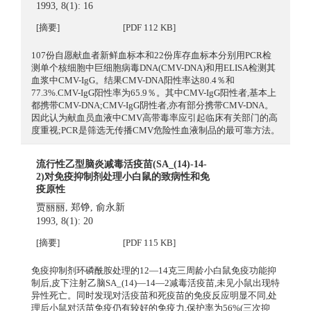
1993, 8(1): 16
[摘要]
[PDF 112 KB]
107份自愿献血者新鲜血标本和22份库存血标本分别用PCR检
测单个核细胞中巨细胞病毒DNA(CMV-DNA)和用ELISA检测其
血浆中CMV-IgG。结果CMV-DNA阳性率达80.4％和
77.3%.CMV-IgG阳性率为65.9％。其中CMV-IgG阳性者,基本上
都携带CMV-DNA;CMV-IgG阴性者,亦有部分携带CMV-DNA。
因此认为献血员血液中CMV高带毒率应引起临床有关部门的高
度重视;PCR是筛选无传播CMV危险性血液制品的最可靠方法。
流行性乙型脑炎减毒活疫苗(SA_(14)-14-
2)对免疫抑制剂处理小白鼠的致病性和免
疫原性
贾丽丽
,
郑铮
,
俞永新
1993, 8(1): 20
[摘要]
[PDF 115 KB]
免疫抑制剂环磷酰胺处理的12—14克三周龄小白鼠免疫功能抑
制后,皮下注射乙脑SA_(14)—14—2减毒活疫苗,未见小鼠出现特
异性死亡。同时发现对活疫苗和死疫苗的免疫反应明显不同,处
理后小鼠对活苗免疫仍有较好的免疫力,保护率为56%(三次抑